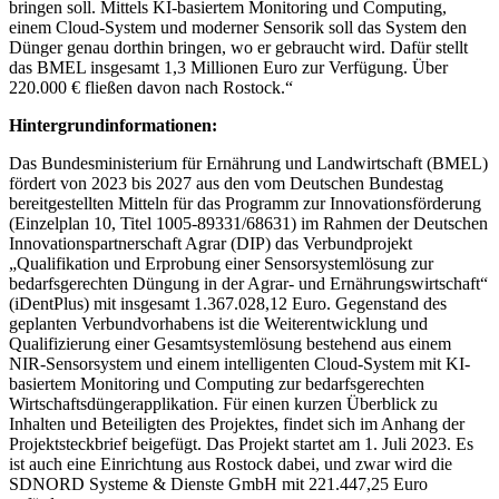
bringen soll. Mittels KI-basiertem Monitoring und Computing,
einem Cloud-System und moderner Sensorik soll das System den
Dünger genau dorthin bringen, wo er gebraucht wird. Dafür stellt
das BMEL insgesamt 1,3 Millionen Euro zur Verfügung. Über
220.000 € fließen davon nach Rostock.“
Hintergrundinformationen:
Das Bundesministerium für Ernährung und Landwirtschaft (BMEL)
fördert von 2023 bis 2027 aus den vom Deutschen Bundestag
bereitgestellten Mitteln für das Programm zur Innovationsförderung
(Einzelplan 10, Titel 1005-89331/68631) im Rahmen der Deutschen
Innovationspartnerschaft Agrar (DIP) das Verbundprojekt
„Qualifikation und Erprobung einer Sensorsystemlösung zur
bedarfsgerechten Düngung in der Agrar- und Ernährungswirtschaft“
(iDentPlus) mit insgesamt 1.367.028,12 Euro. Gegenstand des
geplanten Verbundvorhabens ist die Weiterentwicklung und
Qualifizierung einer Gesamtsystemlösung bestehend aus einem
NIR-Sensorsystem und einem intelligenten Cloud-System mit KI-
basiertem Monitoring und Computing zur bedarfsgerechten
Wirtschaftsdüngerapplikation. Für einen kurzen Überblick zu
Inhalten und Beteiligten des Projektes, findet sich im Anhang der
Projektsteckbrief beigefügt. Das Projekt startet am 1. Juli 2023. Es
ist auch eine Einrichtung aus Rostock dabei, und zwar wird die
SDNORD Systeme & Dienste GmbH mit 221.447,25 Euro