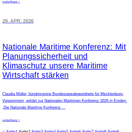
weiterlesen >
29. APR. 2026
Nationale Maritime Konferenz: Mit
Planungssicherheit und
Klimaschutz unsere Maritime
Wirtschaft stärken
Claudia Müller, bündnisgrüne Bundestagsabgeordnete für Mecklenburg-
Vorpommern, erklärt zur Nationalen Maritimen Konferenz 2026 in Emden:
„Die Nationale Maritime Konferenz ...
weiterlesen >
<
Seite
1
Seite
2
Seite
3
Seite
4
Seite
5
Seite
6
Seite
7
Seite
8
Seite
9