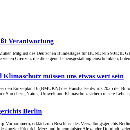
eißt Verantwortung
udia Müller, Mitglied des Deutschen Bundestages für BÜNDNIS 90/DI
vielen Grenzen, die die eigene Lebensgestaltung einschränkten, boten 
 Klimaschutz müssen uns etwas wert sein
er den Einzelplan 16 (BMUKN) des Haushaltsentwurfs 2025 der Bunde
her Sprecher: „Natur-, Umwelt und Klimaschutz sichern unsere Leben
erichts Berlin
g-Vorpommern, erklärt zum Beschluss des Verwaltungsgerichts Berlin
eskanzler Friedrich Merz und Innenminister Alexander Dobrindt, zeigen